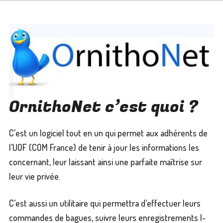
:
Accueil
Le COHS
Nous vous proposons
La ROEF
OrnithoNet c’est quoi ?
Un peu d’histoire
Calendrier ROEF
L’UOF COM France
Le Comité
Les Oiseaux du Monde
Les Actualités
C’est un logiciel tout en un qui permet aux adhérents de
l’UOF (COM France) de tenir à jour les informations les
Les Éleveurs
OrnithoNet
Les Activités
Documentation
concernant, leur laissant ainsi une parfaite maîtrise sur
leur vie privée.
Les Annonces du COHS
La Règlementation
Contact
C’est aussi un utilitaire qui permettra d’effectuer leurs
L’Album Photos
Les Bagues
commandes de bagues, suivre leurs enregistrements I-